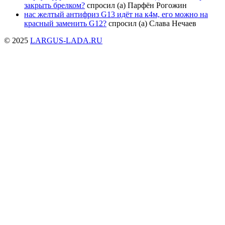
закрыть брелком?
спросил (а) Парфён Рогожин
нас желтый антифриз G13 идёт нa к4м, его можно на
красный заменить G12?
спросил (а) Слава Нечаев
© 2025
LARGUS-LADA.RU