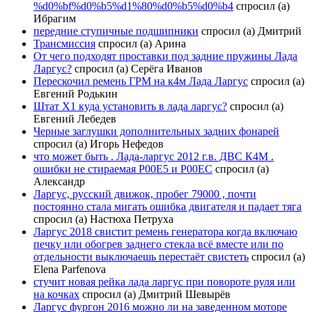
%d0%bf%d0%b5%d1%80%d0%b5%d0%b4
спросил (а)
Ибрагим
передние ступичные подшипники
спросил (а) Дмитрий
Трансмиссия
спросил (а) Арина
От чего подходят проставки под задние пружины Лада
Ларгус?
спросил (а) Серёга Иванов
Перескочил ремень ГРМ на к4м Лада Ларгус
спросил (а)
Евгений Родькин
Штат Х1 куда установить в лада ларгус?
спросил (а)
Евгений Лебедев
Черные заглушки дополнительных задних фонарей
спросил (а) Игорь Нефедов
что может быть . Лада-ларгус 2012 г.в. ДВС К4М .
ошибки не стираемая Р00Е5 и Р00ЕС
спросил (а)
Александр
Ларгус, русский движок, пробег 79000 , почти
постоянно стала мигать ошибка двигателя и падает тяга
спросил (а) Настюха Петруха
Ларгус 2018 свистит ремень генератора когда включаю
печку или обогрев заднего стекла всё вместе или по
отдельности выключаешь перестаёт свистеть
спросил (а)
Elena Parfenova
стучит новая рейка лада ларгус при повороте руля или
на кочках
спросил (а) Дмитрий Шевырёв
Ларгус фургон 2016 можно ли на заведенном моторе