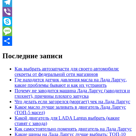
Odnoklassniki
Telegram
Viber
Skype
Message
Отправить
Последние записи
Как выбрать автозапчасти для своего автомобиля:
секреты от федеральной сети магазинов
Где находится датчик давления масла на Лада Ларгус,
какие проблемы бывают и как их устранить
Почему не заводится машина Лада Ларгус (заводится и
глохнет), причины плохого запуска
Что делать если загорелся (моргает) чек на Лада Ларгус
Какое масло лучше заливать в двигатель Лада Ларгус
(ТОП-5 масел)
Какой двигатель для LADA Largus выбрать (какие
ставят с завода)
Как самостоятельно поменять двигатель на Лада Ларгус
Какие шины на Лада Ларгус лучше выбрать: ТОП-10