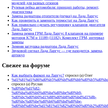
моделей для разных сезонов
Рулевая рейка автомобиля: принцип работы, ремонт,
диагностика
Замена радиатора отопителя (печки) на Лада Ларгус
Как проверить и заменить термостат на Лада Ларгус
Как правильно сделать регулировку клапанов двигателя
Лада Ларгус
Замена ремня ГРМ Лада Ларгус 8 клапанов на примере
моторов K7M и 11189 (11182). Комплект ГРМ, интервал
замены
Зимняя заглушка радиатора Лада Ларгус
Звуковой сигнал Лада Ларгус — где находится, замена,
артикул
Свежее на форуме
Как выбрать фаркоп на Ларгус?
спросил (а) Олег
%d1%81%d1%86%d0%b5%d0%bf%d0%bb%d0%b5%d0%b
спросил (а) Руслан
%d0%be%d1%82-
%d0%ba%d0%b0%d0%ba%d0%be%d0%b9-
%d0%bc%d0%b0%d1%88%d0%b8%d0%bd%d1%8b-
%d0%bc%d0%be%d0%b6%d0%bd%d0%be-
%d0%bf%d0%be%d1%81%d1%82%d0%b0%d0%b2%d0%b8