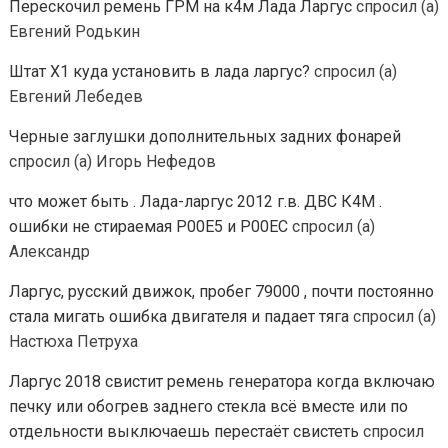
Перескочил ремень ГРМ на к4м Лада Ларгус
спросил (а)
Евгений Родькин
Штат Х1 куда установить в лада ларгус?
спросил (а)
Евгений Лебедев
Черные заглушки дополнительных задних фонарей
спросил (а) Игорь Нефедов
что может быть . Лада-ларгус 2012 г.в. ДВС К4М .
ошибки не стираемая Р00Е5 и Р00ЕС
спросил (а)
Александр
Ларгус, русский движок, пробег 79000 , почти постоянно
стала мигать ошибка двигателя и падает тяга
спросил (а)
Настюха Петруха
Ларгус 2018 свистит ремень генератора когда включаю
печку или обогрев заднего стекла всё вместе или по
отдельности выключаешь перестаёт свистеть
спросил