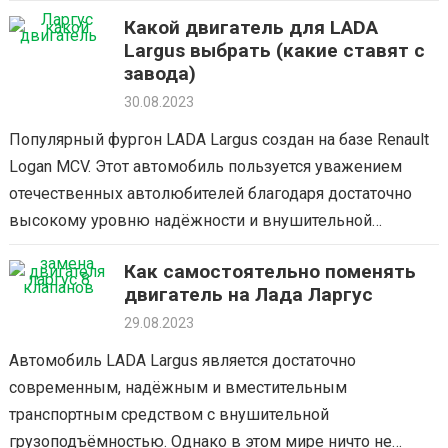
также отличной грузоподъёмностью. Немаловажную
Какой двигатель для LADA
роль играет и тот факт, что по факт Ларгус —…
Largus выбрать (какие ставят с
завода)
30.08.2023
Популярный фургон LADA Largus создан на базе Renault
Logan MCV. Этот автомобиль пользуется уважением
отечественных автолюбителей благодаря достаточно
высокому уровню надёжности и внушительной
грузоподъёмности. В этом материале мы поговорим о
Как самостоятельно поменять
том, какие двигатели…
двигатель на Лада Ларгус
29.08.2023
Автомобиль LADA Largus является достаточно
современным, надёжным и вместительным
транспортным средством с внушительной
грузоподъёмностью. Однако в этом мире ничто не