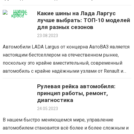
вечно и техника иногда ломается. Поэтому иногда
Какие шины на Лада Ларгус
требуется замена двигателя в Ларгус, поскольку…
лучше выбрать: ТОП-10 моделей
для разных сезонов
23.08.2023
Автомобили LADA Largus от концерна АвтоВАЗ является
настоящим бестселлером на отечественном рынке,
поскольку это крайне вместительный, современный
автомобиль с крайне надёжными узлами от Renault и
отличной грузоподъёмностью. Однако необходимо
Рулевая рейка автомобиля:
аккуратно подбирать резину на…
принцип работы, ремонт,
диагностика
24.05.2023
В нашем быстро меняющемся мире, управление
автомобилем становится всё более и более сложным и