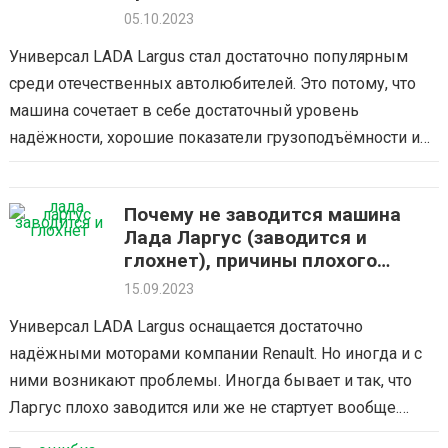
устранить
05.10.2023
Универсал LADA Largus стал достаточно популярным
среди отечественных автолюбителей. Это потому, что
машина сочетает в себе достаточный уровень
надёжности, хорошие показатели грузоподъёмности и
современный внешний вид. Однако для того, чтобы
поддерживать работоспособность мотора…
Почему не заводится машина
Лада Ларгус (заводится и
глохнет), причины плохого
запуска
15.09.2023
Универсал LADA Largus оснащается достаточно
надёжными моторами компании Renault. Но иногда и с
ними возникают проблемы. Иногда бывает и так, что
Ларгус плохо заводится или же не стартует вообще.
Проблема достаточно серьёзная и…