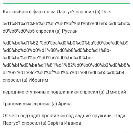
Как выбрать фаркоп на Ларгус?
спросил (а) Олег
%d1%81%d1%86%d0%b5%d0%bf%d0%bb%d0%b5%d0%bd%
d0%b8%d0%b5
спросил (а) Руслан
%d0%be%d1%82-%d0%ba%d0%b0%d0%ba%d0%be%d0%b9-
%d0%bc%d0%b0%d1%88%d0%b8%d0%bd%d1%8b-
%d0%bc%d0%be%d0%b6%d0%bd%d0%be-
%d0%bf%d0%be%d1%81%d1%82%d0%b0%d0%b2%d0%b8%
d1%82%d1%8c-%d0%bf%d0%b5%d1%80%d0%b5%d0%b4
спросил (а) Ибрагим
передние ступичные подшипники
спросил (а) Дмитрий
Трансмиссия
спросил (а) Арина
От чего подходят проставки под задние пружины Лада
Ларгус?
спросил (а) Серёга Иванов