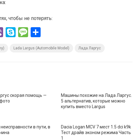
ка:
х, чтобы не потерять:
Vi
S
M
О
b
ky
es
т
ny)
Lada Largus (Automobile Model)
Лада Ларгус
er
p
s
п
e
a
р
g
а
e
в
и
ргус скорая помощь —
Машины похожие на Лада Ларгус.
ть
 фото
5 альтернатив, которые можно
купить вместо Largus
неисправности в пути, в
Dacia Logan MCV 7 мест 1.5 dci k9k
чина
Тест драйв эконом режима Часть
1