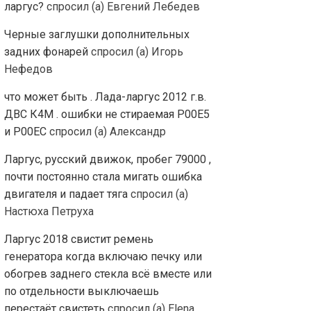
ларгус?
спросил (а) Евгений Лебедев
Черные заглушки дополнительных
задних фонарей
спросил (а) Игорь
Нефедов
что может быть . Лада-ларгус 2012 г.в.
ДВС К4М . ошибки не стираемая Р00Е5
и Р00ЕС
спросил (а) Александр
Ларгус, русский движок, пробег 79000 ,
почти постоянно стала мигать ошибка
двигателя и падает тяга
спросил (а)
Настюха Петруха
Ларгус 2018 свистит ремень
генератора когда включаю печку или
обогрев заднего стекла всё вместе или
по отдельности выключаешь
перестаёт свистеть
спросил (а) Elena