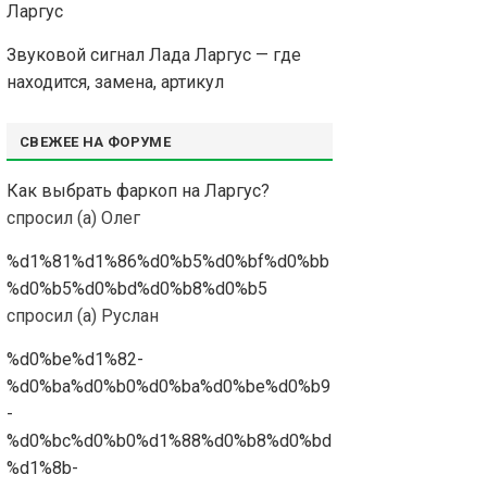
Ларгус
Звуковой сигнал Лада Ларгус — где
находится, замена, артикул
СВЕЖЕЕ НА ФОРУМЕ
Как выбрать фаркоп на Ларгус?
спросил (а) Олег
%d1%81%d1%86%d0%b5%d0%bf%d0%bb
%d0%b5%d0%bd%d0%b8%d0%b5
спросил (а) Руслан
%d0%be%d1%82-
%d0%ba%d0%b0%d0%ba%d0%be%d0%b9
-
%d0%bc%d0%b0%d1%88%d0%b8%d0%bd
%d1%8b-