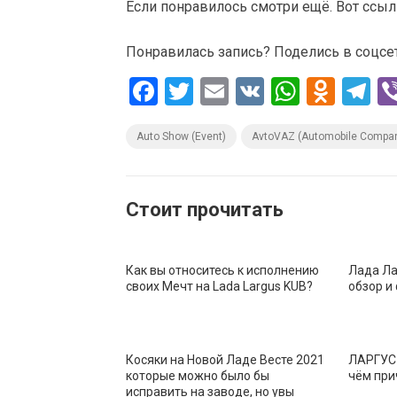
Если понравилось смотри ещё. Вот ссыл
Понравилась запись? Поделись в соцсетя
F
T
E
V
W
O
T
a
wi
m
K
h
d
el
Auto Show (Event)
AvtoVAZ (Automobile Compa
ce
tt
ail
at
n
e
b
er
s
o
gr
o
A
kl
a
Стоит прочитать
o
p
a
m
k
p
ss
Как вы относитесь к исполнению
Лада Ла
ni
своих Мечт на Lada Largus KUB?
обзор и
ki
Косяки на Новой Ладе Весте 2021
ЛАРГУС 
которые можно было бы
чём при
исправить на заводе, но увы