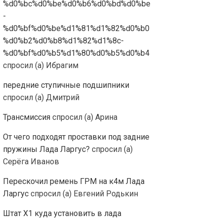
%d0%bc%d0%be%d0%b6%d0%bd%d0%be
-
%d0%bf%d0%be%d1%81%d1%82%d0%b0
%d0%b2%d0%b8%d1%82%d1%8c-
%d0%bf%d0%b5%d1%80%d0%b5%d0%b4
спросил (а) Ибрагим
передние ступичные подшипники
спросил (а) Дмитрий
Трансмиссия
спросил (а) Арина
От чего подходят проставки под задние
пружины Лада Ларгус?
спросил (а)
Серёга Иванов
Перескочил ремень ГРМ на к4м Лада
Ларгус
спросил (а) Евгений Родькин
Штат Х1 куда установить в лада