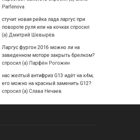
Parfenova
стучит новая рейка лада ларгус при
повороте руля или на кочках
спросил
(а) Дмитрий Шевырёв
Ларгус фургон 2016 можно ли на
заведенном моторе закрыть брелком?
спросил (а) Парфён Рогожин
нас желтый антифриз G13 идёт нa к4м,
его можно на красный заменить G12?
спросил (а) Слава Нечаев