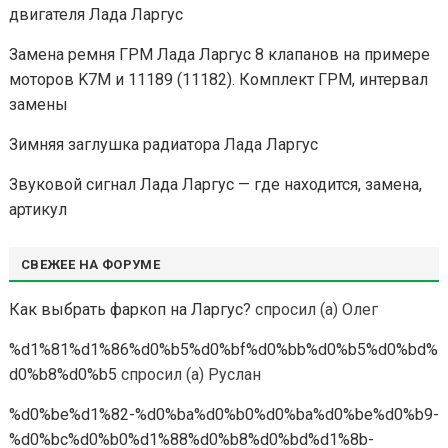
двигателя Лада Ларгус
Замена ремня ГРМ Лада Ларгус 8 клапанов на примере
моторов K7M и 11189 (11182). Комплект ГРМ, интервал
замены
Зимняя заглушка радиатора Лада Ларгус
Звуковой сигнал Лада Ларгус — где находится, замена,
артикул
СВЕЖЕЕ НА ФОРУМЕ
Как выбрать фаркоп на Ларгус?
спросил (а) Олег
%d1%81%d1%86%d0%b5%d0%bf%d0%bb%d0%b5%d0%bd%
d0%b8%d0%b5
спросил (а) Руслан
%d0%be%d1%82-%d0%ba%d0%b0%d0%ba%d0%be%d0%b9-
%d0%bc%d0%b0%d1%88%d0%b8%d0%bd%d1%8b-