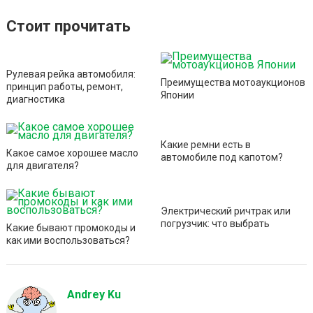
b
er
s
o
gr
e
a
п
Стоит прочитать
o
A
kl
a
g
р
o
p
a
m
e
а
k
p
ss
в
Рулевая рейка автомобиля:
Преимущества мотоаукционов
принцип работы, ремонт,
ni
и
Японии
диагностика
ki
ть
Какие ремни есть в
Какое самое хорошее масло
автомобиле под капотом?
для двигателя?
Электрический ричтрак или
погрузчик: что выбрать
Какие бывают промокоды и
как ими воспользоваться?
Andrey Ku