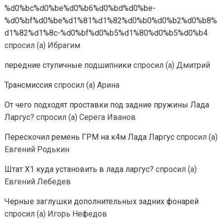
%d0%bc%d0%be%d0%b6%d0%bd%d0%be-
%d0%bf%d0%be%d1%81%d1%82%d0%b0%d0%b2%d0%b8%
d1%82%d1%8c-%d0%bf%d0%b5%d1%80%d0%b5%d0%b4
спросил (а) Ибрагим
передние ступичные подшипники
спросил (а) Дмитрий
Трансмиссия
спросил (а) Арина
От чего подходят проставки под задние пружины Лада
Ларгус?
спросил (а) Серёга Иванов
Перескочил ремень ГРМ на к4м Лада Ларгус
спросил (а)
Евгений Родькин
Штат Х1 куда установить в лада ларгус?
спросил (а)
Евгений Лебедев
Черные заглушки дополнительных задних фонарей
спросил (а) Игорь Нефедов