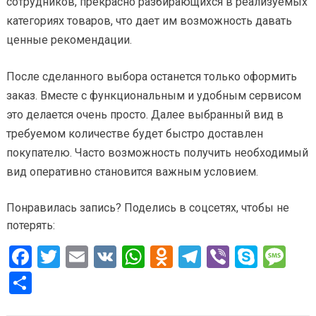
сотрудников, прекрасно разбирающихся в реализуемых
категориях товаров, что дает им возможность давать
ценные рекомендации.
После сделанного выбора останется только оформить
заказ. Вместе с функциональным и удобным сервисом
это делается очень просто. Далее выбранный вид в
требуемом количестве будет быстро доставлен
покупателю. Часто возможность получить необходимый
вид оперативно становится важным условием.
Понравилась запись? Поделись в соцсетях, чтобы не
потерять:
F
T
E
V
W
O
T
Vi
S
M
a
wi
m
K
h
d
el
b
ky
es
О
ce
tt
ail
at
n
e
er
p
s
т