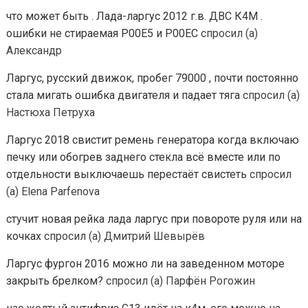
что может быть . Лада-ларгус 2012 г.в. ДВС К4М .
ошибки не стираемая Р00Е5 и Р00ЕС
спросил (а)
Александр
Ларгус, русский движок, пробег 79000 , почти постоянно
стала мигать ошибка двигателя и падает тяга
спросил (а)
Настюха Петруха
Ларгус 2018 свистит ремень генератора когда включаю
печку или обогрев заднего стекла всё вместе или по
отдельности выключаешь перестаёт свистеть
спросил
(а) Elena Parfenova
стучит новая рейка лада ларгус при повороте руля или на
кочках
спросил (а) Дмитрий Шевырёв
Ларгус фургон 2016 можно ли на заведенном моторе
закрыть брелком?
спросил (а) Парфён Рогожин