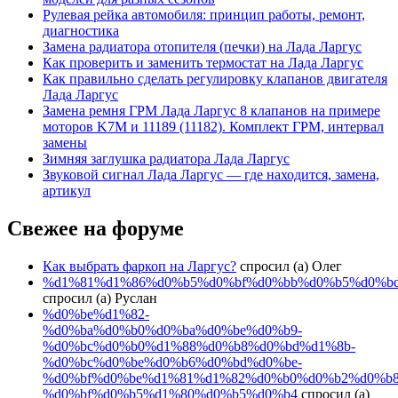
Рулевая рейка автомобиля: принцип работы, ремонт,
диагностика
Замена радиатора отопителя (печки) на Лада Ларгус
Как проверить и заменить термостат на Лада Ларгус
Как правильно сделать регулировку клапанов двигателя
Лада Ларгус
Замена ремня ГРМ Лада Ларгус 8 клапанов на примере
моторов K7M и 11189 (11182). Комплект ГРМ, интервал
замены
Зимняя заглушка радиатора Лада Ларгус
Звуковой сигнал Лада Ларгус — где находится, замена,
артикул
Свежее на форуме
Как выбрать фаркоп на Ларгус?
спросил (а) Олег
%d1%81%d1%86%d0%b5%d0%bf%d0%bb%d0%b5%d0%b
спросил (а) Руслан
%d0%be%d1%82-
%d0%ba%d0%b0%d0%ba%d0%be%d0%b9-
%d0%bc%d0%b0%d1%88%d0%b8%d0%bd%d1%8b-
%d0%bc%d0%be%d0%b6%d0%bd%d0%be-
%d0%bf%d0%be%d1%81%d1%82%d0%b0%d0%b2%d0%b8
%d0%bf%d0%b5%d1%80%d0%b5%d0%b4
спросил (а)