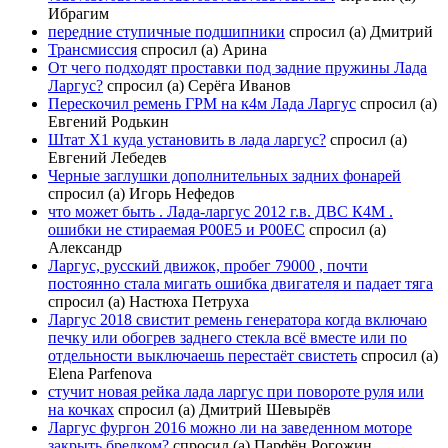
Ибрагим
передние ступичные подшипники
спросил (а) Дмитрий
Трансмиссия
спросил (а) Арина
От чего подходят проставки под задние пружины Лада
Ларгус?
спросил (а) Серёга Иванов
Перескочил ремень ГРМ на к4м Лада Ларгус
спросил (а)
Евгений Родькин
Штат Х1 куда установить в лада ларгус?
спросил (а)
Евгений Лебедев
Черные заглушки дополнительных задних фонарей
спросил (а) Игорь Нефедов
что может быть . Лада-ларгус 2012 г.в. ДВС К4М .
ошибки не стираемая Р00Е5 и Р00ЕС
спросил (а)
Александр
Ларгус, русский движок, пробег 79000 , почти
постоянно стала мигать ошибка двигателя и падает тяга
спросил (а) Настюха Петруха
Ларгус 2018 свистит ремень генератора когда включаю
печку или обогрев заднего стекла всё вместе или по
отдельности выключаешь перестаёт свистеть
спросил (а)
Elena Parfenova
стучит новая рейка лада ларгус при повороте руля или
на кочках
спросил (а) Дмитрий Шевырёв
Ларгус фургон 2016 можно ли на заведенном моторе
закрыть брелком?
спросил (а) Парфён Рогожин