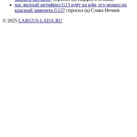
нас желтый антифриз G13 идёт нa к4м, его можно на
красный заменить G12?
спросил (а) Слава Нечаев
© 2025
LARGUS-LADA.RU