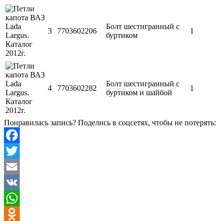
Болт шестигранный с
3
7703602206
1
буртиком
Болт шестигранный с
4
7703602282
1
буртиком и шайбой
Понравилась запись? Поделись в соцсетях, чтобы не потерять:
Facebook
Twitter
Email
VK
WhatsApp