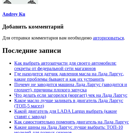
Andrey Ku
Добавить комментарий
Для отправки комментария вам необходимо
авторизоваться
.
Последние записи
Как выбрать автозапчасти для своего автомобиля:
секреты от федеральной сети магазинов
Где находится датчик давления масла на Лада Ларгус,
какие проблемы бывают и как их устранить
Почему не заводится машина Лада Ларгус (заводится и
глохнет), причины плохого запуска
Что делать если загорелся (моргает) чек на Лада Ларгус
Какое масло лучше заливать в двигатель Лада Ларгус
(ТОП-5 масел)
Какой двигатель для LADA Largus выбрать (какие
ставят с завода)
Как самостоятельно поменять двигатель на Лада Ларгус
Какие шины на Лада Ларгус лучше выбрать: ТОП-10
моделей для разных сезонов