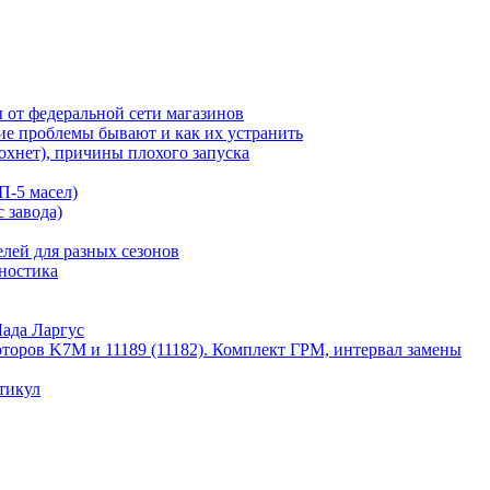
ы от федеральной сети магазинов
кие проблемы бывают и как их устранить
охнет), причины плохого запуска
П-5 масел)
 завода)
лей для разных сезонов
гностика
Лада Ларгус
торов K7M и 11189 (11182). Комплект ГРМ, интервал замены
ртикул