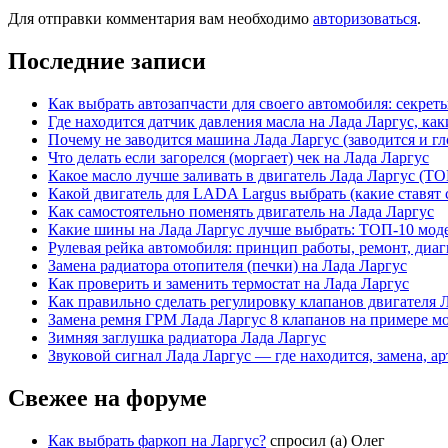
Для отправки комментария вам необходимо
авторизоваться
.
Последние записи
Как выбрать автозапчасти для своего автомобиля: секрет
Где находится датчик давления масла на Лада Ларгус, ка
Почему не заводится машина Лада Ларгус (заводится и гл
Что делать если загорелся (моргает) чек на Лада Ларгус
Какое масло лучше заливать в двигатель Лада Ларгус (ТО
Какой двигатель для LADA Largus выбрать (какие ставят с
Как самостоятельно поменять двигатель на Лада Ларгус
Какие шины на Лада Ларгус лучше выбрать: ТОП-10 моде
Рулевая рейка автомобиля: принцип работы, ремонт, диа
Замена радиатора отопителя (печки) на Лада Ларгус
Как проверить и заменить термостат на Лада Ларгус
Как правильно сделать регулировку клапанов двигателя 
Замена ремня ГРМ Лада Ларгус 8 клапанов на примере мо
Зимняя заглушка радиатора Лада Ларгус
Звуковой сигнал Лада Ларгус — где находится, замена, а
Свежее на форуме
Как выбрать фаркоп на Ларгус?
спросил (а) Олег