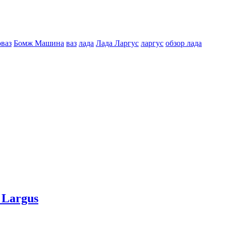
оваз
Бомж Машина
ваз
лада
Лада Ларгус
ларгус
обзор лада
 Largus