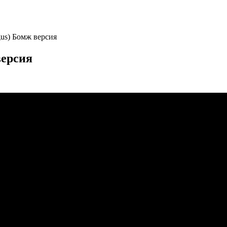
gus) Бомж версия
версия