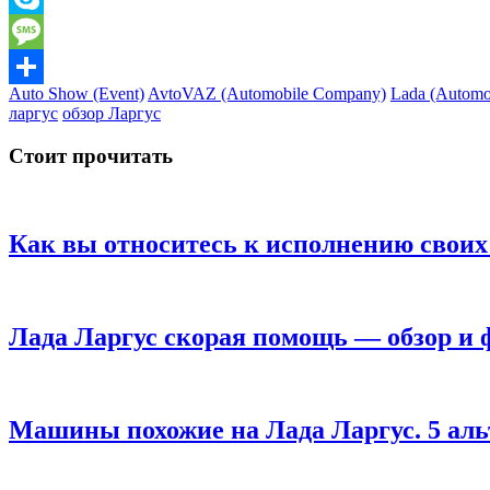
Skype
Message
Auto Show (Event)
AvtoVAZ (Automobile Company)
Lada (Automo
Отправить
ларгус
обзор Ларгус
Стоит прочитать
Как вы относитесь к исполнению своих
Лада Ларгус скорая помощь — обзор и 
Машины похожие на Лада Ларгус. 5 аль