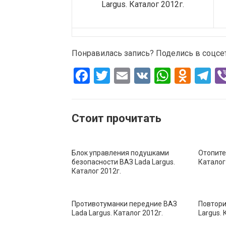
Понравилась запись? Поделись в соцсетя
F
T
E
V
W
O
T
a
wi
m
K
h
d
el
ce
tt
ail
at
n
e
Стоит прочитать
b
er
s
o
gr
o
A
kl
a
o
p
a
m
Блок управления подушками
Отопите
безопасности ВАЗ Lada Largus.
Каталог
k
p
ss
Каталог 2012г.
ni
ki
Противотуманки передние ВАЗ
Повтори
Lada Largus. Каталог 2012г.
Largus. 