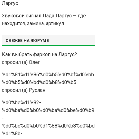
Ларгус
Звуковой сигнал Лада Ларгус — где
находится, замена, артикул
СВЕЖЕЕ НА ФОРУМЕ
Как выбрать фаркоп на Ларгус?
спросил (а) Олег
%d1%81%d1%86%d0%b5%d0%bf%d0%bb
%d0%b5%d0%bd%d0%b8%d0%b5
спросил (а) Руслан
%d0%be%d1%82-
%d0%ba%d0%b0%d0%ba%d0%be%d0%b9
-
%d0%bc%d0%b0%d1%88%d0%b8%d0%bd
%d1%8b-