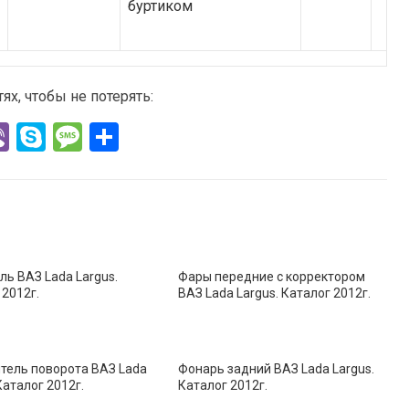
буртиком
х, чтобы не потерять:
Vi
S
M
О
b
ky
es
т
er
p
s
п
e
a
р
g
а
e
в
ль ВАЗ Lada Largus.
Фары передние с корректором
 2012г.
ВАЗ Lada Largus. Каталог 2012г.
и
ть
тель поворота ВАЗ Lada
Фонарь задний ВАЗ Lada Largus.
Каталог 2012г.
Каталог 2012г.