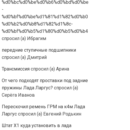
%d0%bc%d0%be%d0%b6%d0%bd%d0%be
-
%d0%bf%d0%be%d1%81%d1%82%d0%b0
%d0%b2%d0%b8%d1%82%d1%8c-
%d0%bf%d0%b5%d1%80%d0%b5%d0%b4
спросил (а) Ибрагим
передние ступичные подшипники
спросил (а) Дмитрий
Трансмиссия
спросил (а) Арина
От чего подходят проставки под задние
пружины Лада Ларгус?
спросил (а)
Серёга Иванов
Перескочил ремень ГРМ на к4м Лада
Ларгус
спросил (а) Евгений Родькин
Штат Х1 куда установить в лада