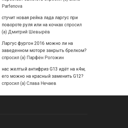
Parfenova
стучит новая рейка лада ларгус при
повороте руля или на кочках
спросил
(а) Дмитрий Шевырёв
Ларгус фургон 2016 можно ли на
заведенном моторе закрыть брелком?
спросил (а) Парфён Рогожин
нас желтый антифриз G13 идёт нa к4м,
его можно на красный заменить G12?
спросил (а) Слава Нечаев