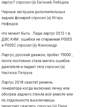
ларгус?
спросил (а) Евгений Лебедев
Черные заглушки дополнительных
задних фонарей
спросил (а) Игорь
Нефедов
что может быть . Лада-ларгус 2012 г.в.
ДВС К4М . ошибки не стираемая Р00Е5
и Р00ЕС
спросил (а) Александр
Ларгус, русский движок, пробег 79000 ,
почти постоянно стала мигать ошибка
двигателя и падает тяга
спросил (а)
Настюха Петруха
Ларгус 2018 свистит ремень
генератора когда включаю печку или
обогрев заднего стекла всё вместе или
по отдельности выключаешь
перестаёт свистеть
спросил (а) Elena