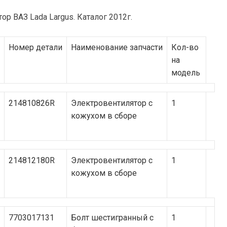
Номер детали
Наименование запчасти
Кол-во
на
модель
214810826R
Электровентилятор с
1
кожухом в сборе
214812180R
Электровентилятор с
1
кожухом в сборе
7703017131
Болт шестигранный с
1